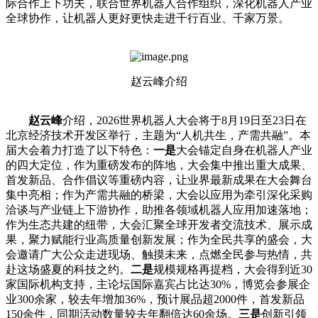
际合作上下功夫，联合世界机器人合作组织，深化机器人产业
全球协作，让机器人更好更快走进千行百业、千家万景。
赵云峰介绍
赵云峰
介绍，2026世界机器人大会将于8月19日至23日在
北京经济技术开发区举行，主题为“人机共生，产需共融”。本
届大会着力打造了以下特色：
一是
大会锚定自身在机器人产业
的四大定位，作为重磅发布的阵地，大会集中推出重大成果、
首发新品、合作倡议等重磅内容，让业界最新成果在大会舞台
集中亮相；作为产需共融的桥梁，大会以应用为牵引深化采购
洽谈与产业链上下游协作，助推各领域机器人应用加速落地；
作为生态共建的纽带，大会汇聚全球开发者交流技术、展示成
果，聚力赋能行业高质量创新发展；作为全民共享的盛会，大
会邀请广大公众走进现场、触摸未来，点燃全民参与热情，共
赴这场盛夏的科技之约。
二是
规模规格再提档，大会得到近30
家国际机构支持，主论坛国际嘉宾占比达30%，博览会参展企
业300余家，较去年增加36%，预计展品超2000件，首发新品
150余件，同期活动数量较去年翻倍达60余场。
三是
创新引领