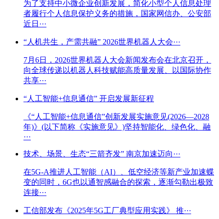
为了支持中小微企业创新发展，简化小型个人信息处理
者履行个人信息保护义务的措施，国家网信办、公安部
近日···
“人机共生，产需共融” 2026世界机器人大会···
7月6日，2026世界机器人大会新闻发布会在北京召开，
向全球传递以机器人科技赋能高质量发展、以国际协作
共享···
“人工智能+信息通信” 开启发展新征程
《“人工智能+信息通信”创新发展实施意见(2026—2028
年)》(以下简称《实施意见》)坚持智能化、绿色化、融
···
技术、场景、生态“三箭齐发” 南京加速迈向···
在5G-A推进人工智能（AI）、低空经济等新产业加速蝶
变的同时，6G也以通智感融合的探索，逐渐勾勒出极致
连接···
工信部发布《2025年5G工厂典型应用实践》 推···