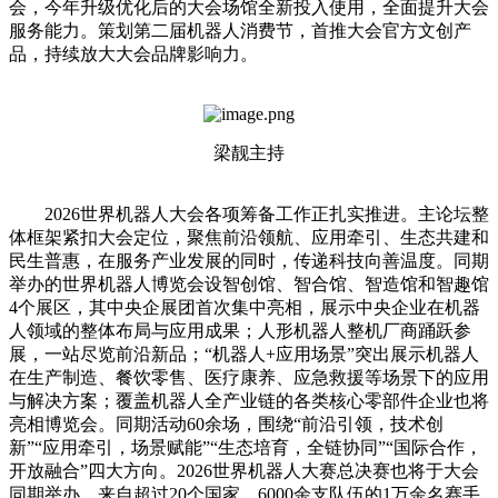
会，今年升级优化后的大会场馆全新投入使用，全面提升大会
服务能力。策划第二届机器人消费节，首推大会官方文创产
品，持续放大大会品牌影响力。
梁靓主持
2026世界机器人大会各项筹备工作正扎实推进。主论坛整
体框架紧扣大会定位，聚焦前沿领航、应用牵引、生态共建和
民生普惠，在服务产业发展的同时，传递科技向善温度。同期
举办的世界机器人博览会设智创馆、智合馆、智造馆和智趣馆
4个展区，其中央企展团首次集中亮相，展示中央企业在机器
人领域的整体布局与应用成果；人形机器人整机厂商踊跃参
展，一站尽览前沿新品；“机器人+应用场景”突出展示机器人
在生产制造、餐饮零售、医疗康养、应急救援等场景下的应用
与解决方案；覆盖机器人全产业链的各类核心零部件企业也将
亮相博览会。同期活动60余场，围绕“前沿引领，技术创
新”“应用牵引，场景赋能”“生态培育，全链协同”“国际合作，
开放融合”四大方向。2026世界机器人大赛总决赛也将于大会
同期举办，来自超过20个国家、6000余支队伍的1万余名赛手