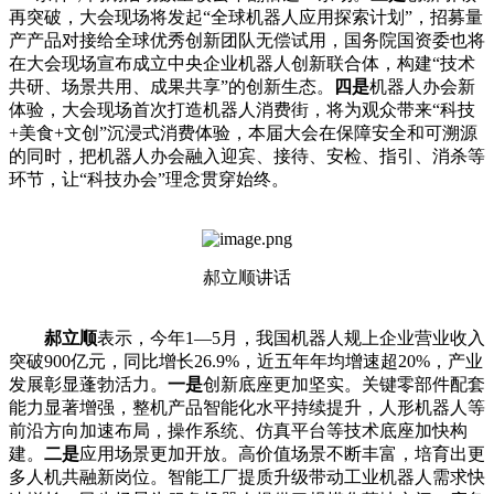
再突破，大会现场将发起“全球机器人应用探索计划”，招募量
产产品对接给全球优秀创新团队无偿试用，国务院国资委也将
在大会现场宣布成立中央企业机器人创新联合体，构建“技术
共研、场景共用、成果共享”的创新生态。
四是
机器人办会新
体验，大会现场首次打造机器人消费街，将为观众带来“科技
+美食+文创”沉浸式消费体验，本届大会在保障安全和可溯源
的同时，把机器人办会融入迎宾、接待、安检、指引、消杀等
环节，让“科技办会”理念贯穿始终。
郝立顺讲话
郝立顺
表示，今年1—5月，我国机器人规上企业营业收入
突破900亿元，同比增长26.9%，近五年年均增速超20%，产业
发展彰显蓬勃活力。
一是
创新底座更加坚实。关键零部件配套
能力显著增强，整机产品智能化水平持续提升，人形机器人等
前沿方向加速布局，操作系统、仿真平台等技术底座加快构
建。
二是
应用场景更加开放。高价值场景不断丰富，培育出更
多人机共融新岗位。智能工厂提质升级带动工业机器人需求快