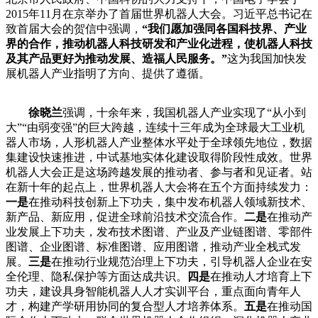
2015年11月在京举办了首届世界机器人大会。习近平总书记在
致首届大会的贺信中强调，
“我们愿加强同各国科技界、产业
界的合作，推动机器人科技研发和产业化进程，使机器人科技
及其产品更好为推动发展、造福人民服务。”
这为我国加快发
展机器人产业指明了方向、提供了遵循。
徐晓兰
强调，十余年来，我国机器人产业实现了“从小到
大”“由弱变强”的巨大跨越，连续十三年成为全球最大工业机
器人市场，人形机器人产业整体水平处于全球领先地位，数据
集建设快速推进，中试基地实体化建设取得阶段性成效。世界
机器人大会正是这场跨越发展的推动者、参与者和见证者。站
在新十年的起点上，世界机器人大会将在五个方面持续发力：
一是
在推动科技创新上下功夫，集中发布机器人领域新技术、
新产品、新应用，促进全球前沿技术交流合作。
二是
在推动产
业发展上下功夫，发布技术图谱、产业及产业链图谱、零部件
图谱、企业图谱、标准图谱、应用图谱，推动产业全栈式发
展。
三是
在推动行业规范治理上下功夫，引导机器人企业在安
全伦理、隐私保护等方面达成共识。
四是
在推动人才培育上下
功夫，建设具身智能机器人人才实训平台，重点面向青年人
才，构建产学研用协同的复合型人才培养体系。
五是
在推动国