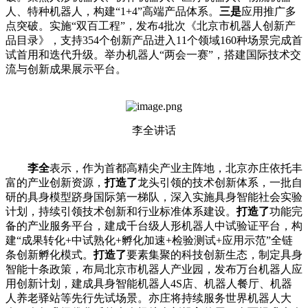
人、特种机器人，构建“1+4”高端产品体系。
三是
应用推广多
点突破。实施“双百工程”，发布4批次《北京市机器人创新产
品目录》，支持354个创新产品进入11个领域160种场景完成首
试首用和迭代升级。举办机器人“两会一赛”，搭建国际技术交
流与创新成果展示平台。
李全讲话
李全
表示，作为首都高精尖产业主阵地，北京亦庄依托丰
富的产业创新资源，
打造了
龙头引领的技术创新体系，一批自
研的具身模型跻身国际第一梯队，深入实施具身智能社会实验
计划，持续引领技术创新和行业标准体系建设。
打造了
功能完
备的产业服务平台，建成千台级人形机器人中试验证平台，构
建“成果转化+中试熟化+孵化加速+检验测试+应用示范”全链
条创新孵化模式。
打造了
要素集聚的科技创新生态，制定具身
智能十条政策，布局北京市机器人产业园，发布万台机器人应
用创新计划，建成具身智能机器人4S店、机器人餐厅、机器
人养老驿站等先行先试场景。亦庄将持续服务世界机器人大