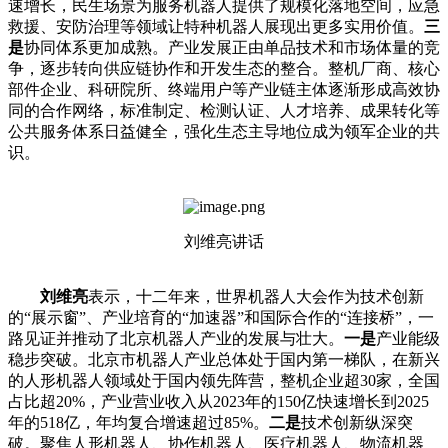
速增长，民生场景为服务机器人提供了规模化落地空间，应急
救援、安防治理等领域让特种机器人展现出更多实用价值。
三
是
协同体系更加成熟。产业发展正由单品技术和市场体量的竞
争，逐步转向供应链协作和开发生态的整合。整机厂商、核心
部件企业、科研院所、终端用户等产业链主体逐渐形成高效协
同的合作网络，标准制定、检测认证、人才培养、成果转化等
公共服务体系日益健全，强化生态主导地位成为领军企业的共
识。
刘维亮讲话
刘维亮
表示，十二年来，世界机器人大会作为技术创新
的“展示窗”、产业培育的“加速器”和国际合作的“连接桥”，一
路见证并推动了北京机器人产业的发展与壮大。
一是
产业能级
稳步突破。北京市机器人产业总体处于国内第一梯队，在新兴
的人形机器人领域处于国内领先阵营，整机企业超30家，全国
占比超20%，产业营业收入从2023年的150亿快速增长到2025
年的518亿，年均复合增速超过85%。
二是
技术创新纵深突
破。聚焦人形机器人、协作机器人、医疗机器人、物流机器